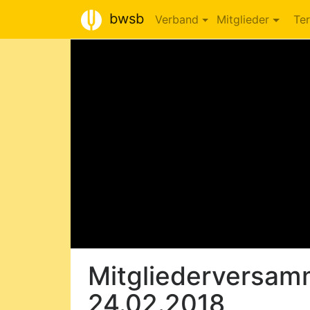
bwsb
Verband
Mitglieder
Te
Mitgliederversa
24.02.2018